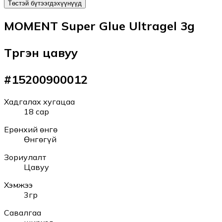
Төстэй бүтээгдэхүүнүүд
MOMENT Super Glue Ultragel 3g
Түргэн цавуу
#
15200900012
Хадгалах хугацаа
18 сар
Ерөнхий өнгө
Өнгөгүй
Зориулалт
Цавуу
Хэмжээ
3гр
Савалгаа