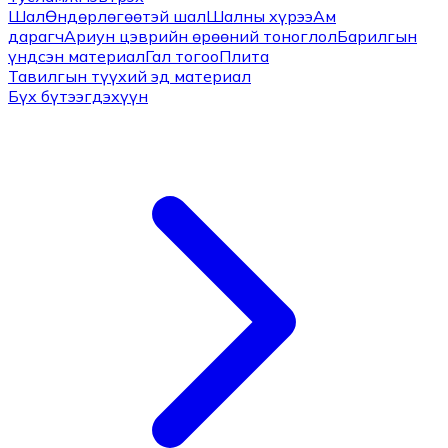
Шал
Өндөрлөгөөтэй шал
Шалны хүрээ
Ам
дарагч
Ариун цэврийн өрөөний тоноглол
Барилгын
үндсэн материал
Гал тогоо
Плита
Тавилгын түүхий эд материал
Бүх бүтээгдэхүүн