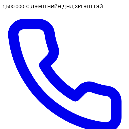
1,500,000-С ДЭЭШ ҮНИЙН ДҮНД ХҮРГЭЛТТЭЙ