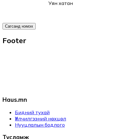
Уян хатан
Сагсанд нэмэх
Footer
Haus.mn
Бидний тухай
Үйлчилгээний нөхцөл
Нууцлалын бодлого
Тусламж