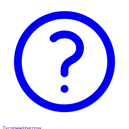
Тусламж
Нэвтрэх