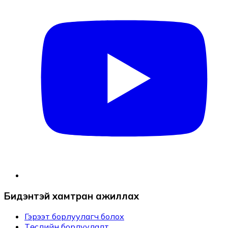
Бидэнтэй хамтран ажиллах
Гэрээт борлуулагч болох
Төслийн борлуулалт