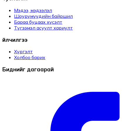
Мэдээ, мэдээлэл
Шоурүмүүдийн байршил
Бараа буцаах хүсэлт
Түгээмэл асуулт хариулт
Үйлчилгээ
Хүргэлт
Холбоо барих
Биднийг дагаарай