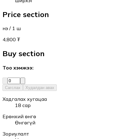
ширхэг
Price section
Үнэ
/ 1
ш
4,800 ₮
Buy section
Тоо хэмжээ
:
Сагслах
Худалдан авах
Хадгалах хугацаа
18 сар
Ерөнхий өнгө
Өнгөгүй
Зориулалт