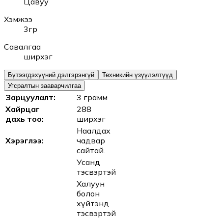
Цавуу
Хэмжээ
3гр
Савалгаа
ширхэг
Бүтээгдэхүүний дэлгэрэнгүй
Техникийн үзүүлэлтүүд
Угсралтын зааварчилгаа
Зарцуулалт:
3 грамм
Хайрцаг
288
дахь тоо:
ширхэг
Наалдах
Хэрэглээ:
чадвар
сайтай.
Усанд
тэсвэртэй
Халуун
болон
хүйтэнд
тэсвэртэй