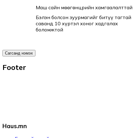
Маш сайн мөөгөнцрийн хамгаалалттай
Бэлэн болсон зуурмагийг битүү тагтай
саванд 10 хүртэл хоног хадгалах
боломжтой
Сагсанд нэмэх
Footer
Haus.mn