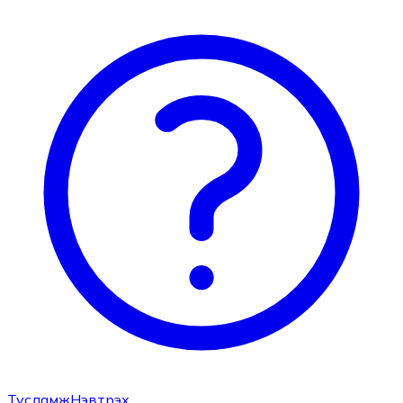
Тусламж
Нэвтрэх