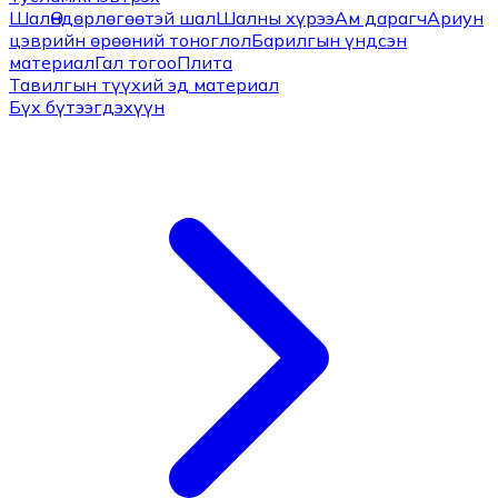
Шал
Өндөрлөгөөтэй шал
Шалны хүрээ
Ам дарагч
Ариун
цэврийн өрөөний тоноглол
Барилгын үндсэн
материал
Гал тогоо
Плита
Тавилгын түүхий эд материал
Бүх бүтээгдэхүүн