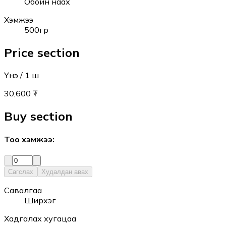
Обойн наах
Хэмжээ
500гр
Price section
Үнэ
/ 1
ш
30,600 ₮
Buy section
Тоо хэмжээ
:
Сагслах
Худалдан авах
Савалгаа
Ширхэг
Хадгалах хугацаа