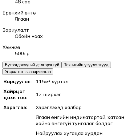
48 сар
Ерөнхий өнгө
Ягаан
Зориулалт
Обойн наах
Хэмжээ
500гр
Бүтээгдэхүүний дэлгэрэнгүй
Техникийн үзүүлэлтүүд
Угсралтын зааварчилгаа
Зарцуулалт
:
115м² хүртэл
Хайрцаг
12 ширхэг
дахь тоо:
Хэрэглээ:
Хэрэглэхэд хялбар
Ягаан өнгийн индикатортой, хатсан
хойно өнгөгүй тунгалаг болдог
Найруулах хугацаа хурдан