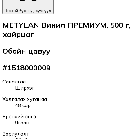
Төстэй бүтээгдэхүүнүүд
METYLAN Винил ПРЕМИУМ, 500 г,
хайрцаг
Обойн цавуу
#
1518000009
Савалгаа
Ширхэг
Хадгалах хугацаа
48 сар
Ерөнхий өнгө
Ягаан
Зориулалт