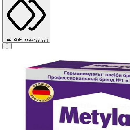
Төстэй бүтээгдэхүүнүүд