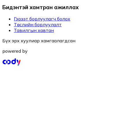
Бидэнтэй хамтран ажиллах
Гэрээт борлуулагч болох
Төслийн борлуулалт
Тавилгын хавтан
Бүх эрх хуулиар хамгаалагдсан
powered by