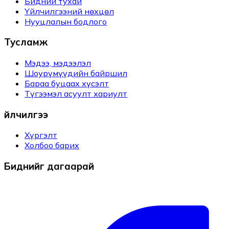
Бидний тухай
Үйлчилгээний нөхцөл
Нууцлалын бодлого
Тусламж
Мэдээ, мэдээлэл
Шоурүмүүдийн байршил
Бараа буцаах хүсэлт
Түгээмэл асуулт хариулт
Үйлчилгээ
Хүргэлт
Холбоо барих
Биднийг дагаарай