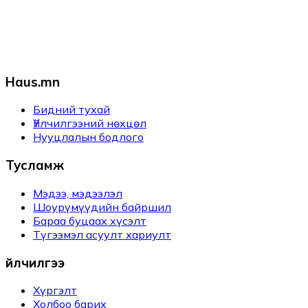
Haus.mn
Бидний тухай
Үйлчилгээний нөхцөл
Нууцлалын бодлого
Тусламж
Мэдээ, мэдээлэл
Шоурүмүүдийн байршил
Бараа буцаах хүсэлт
Түгээмэл асуулт хариулт
Үйлчилгээ
Хүргэлт
Холбоо барих