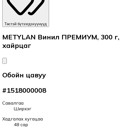
Төстэй бүтээгдэхүүнүүд
METYLAN Винил ПРЕМИУМ, 300 г,
хайрцаг
Обойн цавуу
#
1518000008
Савалгаа
Ширхэг
Хадгалах хугацаа
48 сар