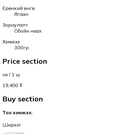
Ерөнхий өнгө
Ягаан
Зориулалт
Обойн наах
Хэмжээ
300гр
Price section
Үнэ
/ 1
ш
19,400 ₮
Buy section
Тоо хэмжээ
:
Ширхэг