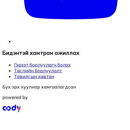
Бидэнтэй хамтран ажиллах
Гэрээт борлуулагч болох
Төслийн борлуулалт
Тавилгын хавтан
Бүх эрх хуулиар хамгаалагдсан
powered by