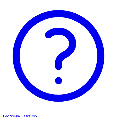
Тусламж
Нэвтрэх