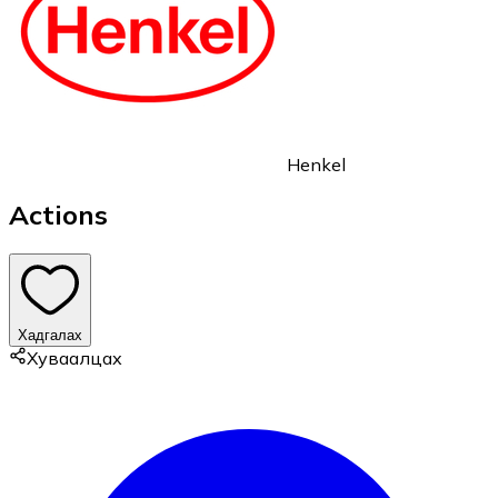
Henkel
Actions
Хадгалах
Хуваалцах