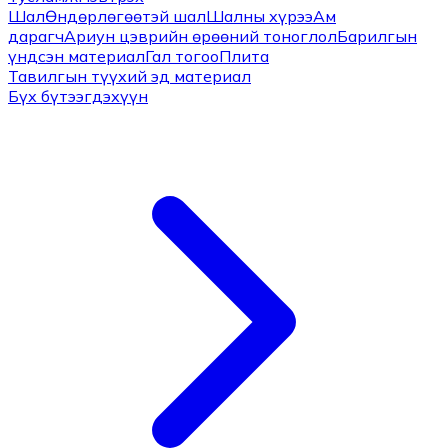
Шал
Өндөрлөгөөтэй шал
Шалны хүрээ
Ам
дарагч
Ариун цэврийн өрөөний тоноглол
Барилгын
үндсэн материал
Гал тогоо
Плита
Тавилгын түүхий эд материал
Бүх бүтээгдэхүүн