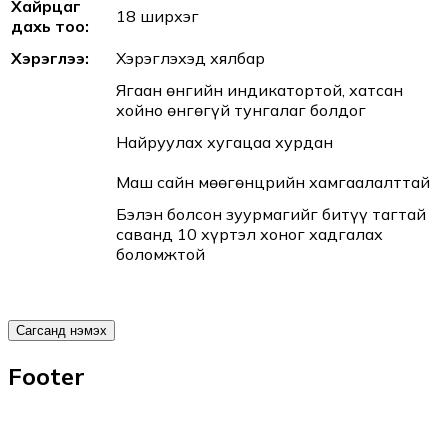
Хайрцаг
18 ширхэг
дахь тоо:
Хэрэглээ:
Хэрэглэхэд хялбар
Ягаан өнгийн индикатортой, хатсан
хойно өнгөгүй тунгалаг болдог
Найруулах хугацаа хурдан
Маш сайн мөөгөнцрийн хамгаалалттай
Бэлэн болсон зуурмагийг битүү тагтай
саванд 10 хүртэл хоног хадгалах
боломжтой
Сагсанд нэмэх
Footer