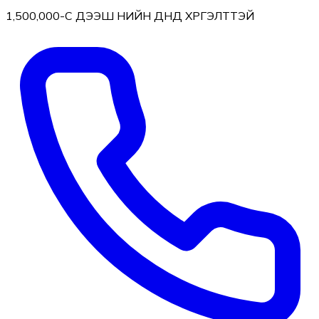
1,500,000-С ДЭЭШ ҮНИЙН ДҮНД ХҮРГЭЛТТЭЙ