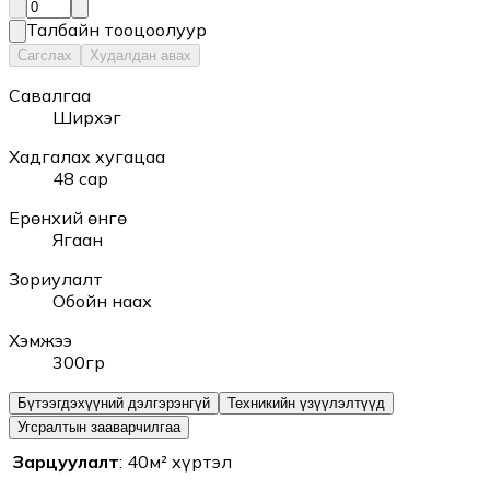
Талбайн тооцоолуур
Сагслах
Худалдан авах
Савалгаа
Ширхэг
Хадгалах хугацаа
48 сар
Ерөнхий өнгө
Ягаан
Зориулалт
Обойн наах
Хэмжээ
300гр
Бүтээгдэхүүний дэлгэрэнгүй
Техникийн үзүүлэлтүүд
Угсралтын зааварчилгаа
Зарцуулалт
:
40м² хүртэл