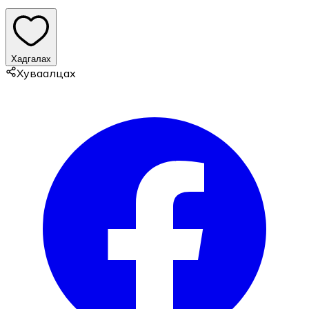
Хадгалах
Хуваалцах