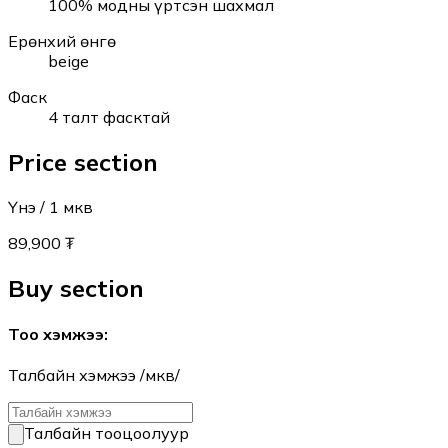
100% модны үртсэн шахмал
Ерөнхий өнгө
beige
Фаск
4 талт фасктай
Price section
Үнэ
/ 1
мкв
89,900 ₮
Buy section
Тоо хэмжээ
:
Талбайн хэмжээ /мкв/
Талбайн тооцоолуур