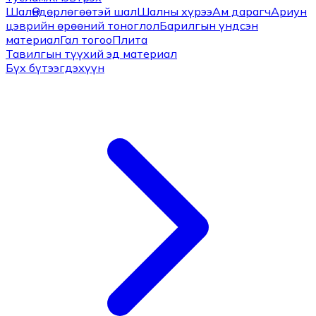
Шал
Өндөрлөгөөтэй шал
Шалны хүрээ
Ам дарагч
Ариун
цэврийн өрөөний тоноглол
Барилгын үндсэн
материал
Гал тогоо
Плита
Тавилгын түүхий эд материал
Бүх бүтээгдэхүүн