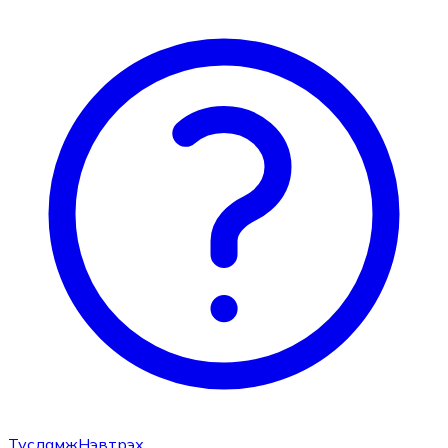
Тусламж
Нэвтрэх