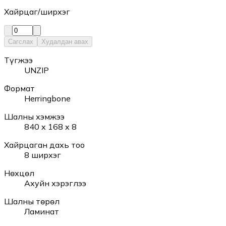
Хайрцаг/ширхэг
Сагслах
Худалдан авах
Түгжээ
UNZIP
Формат
Herringbone
Шалны хэмжээ
840 x 168 x 8
Хайрцаган дахь тоо
8 ширхэг
Нөхцөл
Ахуйн хэрэглээ
Шалны төрөл
Ламинат