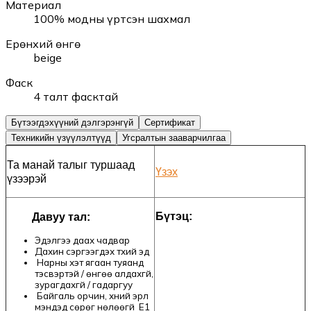
Материал
100% модны үртсэн шахмал
Ерөнхий өнгө
beige
Фаск
4 талт фасктай
Бүтээгдэхүүний дэлгэрэнгүй
Сертификат
Техникийн үзүүлэлтүүд
Угсралтын зааварчилгаа
Та манай талыг туршаад
Үзэх
үзээрэй
Бүтэц:
Давуу тал:
Эдэлгээ даах чадвар
Дахин сэргээгдэх түүхий эд
Нарны хэт ягаан туяанд
тэсвэртэй / өнгөө алдахгүй,
зурагдахгүй / гадаргуу
Байгаль орчин, хүний эрүүл
мэндэд сөрөг нөлөөгүй
Е1