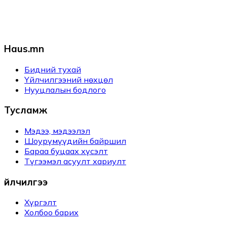
Haus.mn
Бидний тухай
Үйлчилгээний нөхцөл
Нууцлалын бодлого
Тусламж
Мэдээ, мэдээлэл
Шоурүмүүдийн байршил
Бараа буцаах хүсэлт
Түгээмэл асуулт хариулт
Үйлчилгээ
Хүргэлт
Холбоо барих