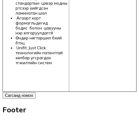
стандартын
цэвэр модны
үртсээр хийгдсэн
ламинатан шал
Агаарт хорт
формагльдегид
бодис
болон
цавууны
үнэр ялгаруулдаггүй
Өндөр нягтаршил бүхий
бүтэц
Unifit, Just Click
технологийн патенттай
хялбар угсрагдах
түгжилтийн систем
Сагсанд нэмэх
Footer