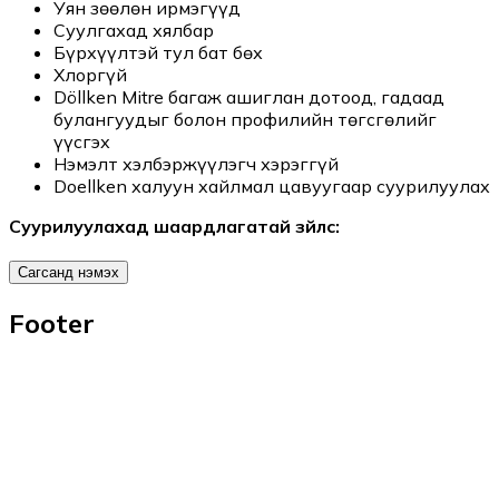
Уян зөөлөн ирмэгүүд
Суулгахад хялбар
Бүрхүүлтэй тул бат бөх
Хлоргүй
Döllken Mitre багаж ашиглан дотоод, гадаад
булангуудыг болон профилийн төгсгөлийг
үүсгэх
Нэмэлт хэлбэржүүлэгч хэрэггүй
Doellken халуун хайлмал цавуугаар суурилуулах
Суурилуулахад шаардлагатай зүйлс:
Сагсанд нэмэх
Footer