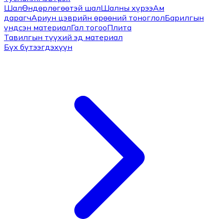
Шал
Өндөрлөгөөтэй шал
Шалны хүрээ
Ам
дарагч
Ариун цэврийн өрөөний тоноглол
Барилгын
үндсэн материал
Гал тогоо
Плита
Тавилгын түүхий эд материал
Бүх бүтээгдэхүүн