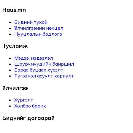
Haus.mn
Бидний тухай
Үйлчилгээний нөхцөл
Нууцлалын бодлого
Тусламж
Мэдээ, мэдээлэл
Шоурүмүүдийн байршил
Бараа буцаах хүсэлт
Түгээмэл асуулт хариулт
Үйлчилгээ
Хүргэлт
Холбоо барих
Биднийг дагаарай