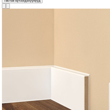
Төстэй бүтээгдэхүүнүүд