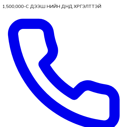
1,500,000-С ДЭЭШ ҮНИЙН ДҮНД ХҮРГЭЛТТЭЙ