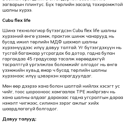
загварын плинтус. Бүх төрлийн засалд тохиромжтой
шалны хүрээ.
Cubu flex life
Шинэ технологиор бүтээгдсэн Cubu flex life шалны
хүрээний өнгө үзэмж, практик шинж чанарууд нь
бусад ижил төрлийн МДФ шахмал шалны
хүрээнүүдээс илүү давуу талтай. Уг бүтээгдэхүүн нь
тусгай багажаар угсрагдах ба дотор, гадна булан
гаргахдаа 45 градусаар тасалж хөрөөдөхгүй
тасралтгүй үргэлжлэх боломжийг олгодог нь өнгө
үзэмжийн хувьд ямар ч бусад төрлийн шалны
хүрээнээс илүү цэвэрхэн харагдуулдаг.
Мөн өөр дээрээ хана болон шалтай нийлэх хэсэгт ус
чийг, тоос шорооноос хамгаалах TPE жийргэвч нь
хана шалны алдааг дарахаас гадна угсралтын дараа
нэмэлт чигжээс, силикон зэрэг ажлыг хийх
шаардлагагүй болгодог.
Давуу талууд: