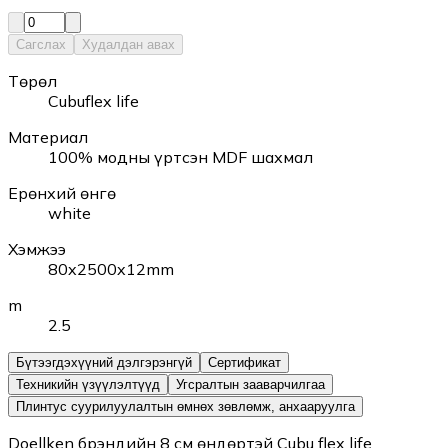
Сагслах
Худалдан авах
Төрөл
Cubuflex life
Материал
100% модны үртсэн MDF шахмал
Ерөнхий өнгө
white
Хэмжээ
80x2500x12mm
m
2.5
Бүтээгдэхүүний дэлгэрэнгүй
Сертификат
Техникийн үзүүлэлтүүд
Угсралтын зааварчилгаа
Плинтус суурилуулалтын өмнөх зөвлөмж, анхааруулга
Doellken брэндийн 8 см өндөртэй Cubu flex life