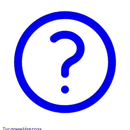
Тусламж
Нэвтрэх