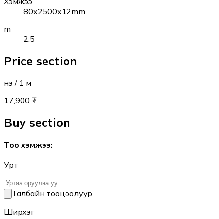
Хэмжээ
80x2500x12mm
m
2.5
Price section
Үнэ
/ 1
м
17,900 ₮
Buy section
Тоо хэмжээ
:
Урт
Талбайн тооцоолуур
Ширхэг