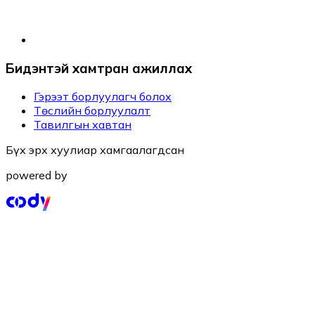
Бидэнтэй хамтран ажиллах
Гэрээт борлуулагч болох
Төслийн борлуулалт
Тавилгын хавтан
Бүх эрх хуулиар хамгаалагдсан
powered by