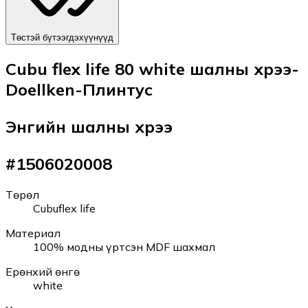
Төстэй бүтээгдэхүүнүүд
Cubu flex life 80 white шалны хүрээ-
Doellken-Плинтус
Энгийн шалны хүрээ
#
1506020008
Төрөл
Cubuflex life
Материал
100% модны үртсэн MDF шахмал
Ерөнхий өнгө
white