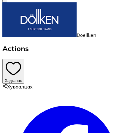
Doellken
Actions
Хадгалах
Хуваалцах