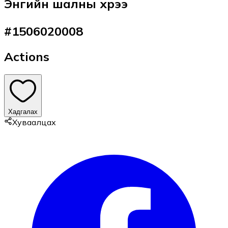
Энгийн шалны хүрээ
#
1506020008
Actions
Хадгалах
Хуваалцах