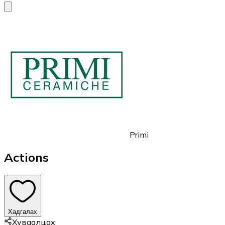
Primi
Actions
Хадгалах
Хуваалцах