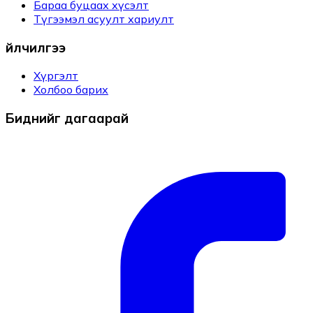
Бараа буцаах хүсэлт
Түгээмэл асуулт хариулт
Үйлчилгээ
Хүргэлт
Холбоо барих
Биднийг дагаарай