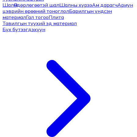
Шал
Өндөрлөгөөтэй шал
Шалны хүрээ
Ам дарагч
Ариун
цэврийн өрөөний тоноглол
Барилгын үндсэн
материал
Гал тогоо
Плита
Тавилгын түүхий эд материал
Бүх бүтээгдэхүүн