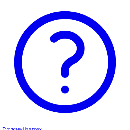
Тусламж
Нэвтрэх