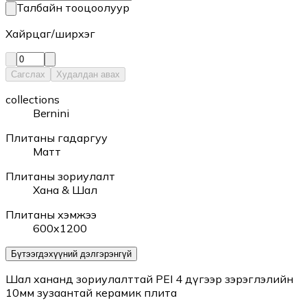
Талбайн тооцоолуур
Хайрцаг/ширхэг
Сагслах
Худалдан авах
collections
Bernini
Плитаны гадаргуу
Матт
Плитаны зориулалт
Хана & Шал
Плитаны хэмжээ
600x1200
Бүтээгдэхүүний дэлгэрэнгүй
Шал хананд зориулалттай PEI 4 дүгээр зэрэглэлийн
10мм зузаантай керамик плита