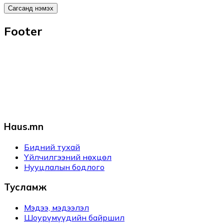
Сагсанд нэмэх
Footer
Haus.mn
Бидний тухай
Үйлчилгээний нөхцөл
Нууцлалын бодлого
Тусламж
Мэдээ, мэдээлэл
Шоурүмүүдийн байршил