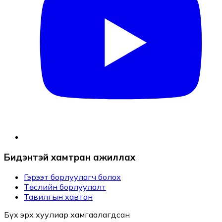
Бидэнтэй хамтран ажиллах
Гэрээт борлуулагч болох
Төслийн борлуулалт
Тавилгын хавтан
Бүх эрх хуулиар хамгаалагдсан