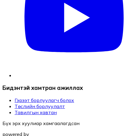
Бидэнтэй хамтран ажиллах
Гэрээт борлуулагч болох
Төслийн борлуулалт
Тавилгын хавтан
Бүх эрх хуулиар хамгаалагдсан
powered by