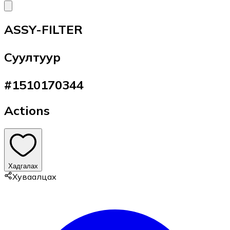
ASSY-FILTER
Суултуур
#
1510170344
Actions
Хадгалах
Хуваалцах