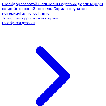
Шал
Өндөрлөгөөтэй шал
Шалны хүрээ
Ам дарагч
Ариун
цэврийн өрөөний тоноглол
Барилгын үндсэн
материал
Гал тогоо
Плита
Тавилгын түүхий эд материал
Бүх бүтээгдэхүүн