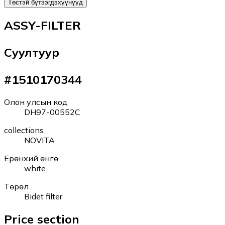
Төстэй бүтээгдэхүүнүүд
ASSY-FILTER
Суултуур
#
1510170344
Олон улсын код
DH97-00552C
collections
NOVITA
Ерөнхий өнгө
white
Төрөл
Bidet filter
Price section