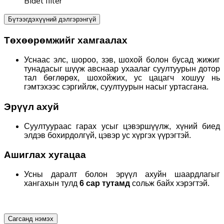
Bidet filter
Бүтээгдэхүүний дэлгэрэнгүй
Төхөөрөмжийг хамгаалах
Уснаас элс, шороо, зэв, шохой болон бусад жижиг
тунадасыг шүүж авснаар ухаалаг суултуурын дотор
тал бөглөрөх, шохойжих, ус цацагч хошуу нь
гэмтэхээс сэргийлж, суултуурын насыг уртасгана.
Эрүүл ахуй
Суултуураас гарах усыг цэвэршүүлж, хүний биед
элдэв бохирдолгүй, цэвэр ус хүргэх үүрэгтэй.
Ашиглах хугацаа
Усны даралт болон эрүүл ахуйн шаардлагыг
хангахын тулд
6 сар тутамд
сольж байх хэрэгтэй.
Сагсанд нэмэх