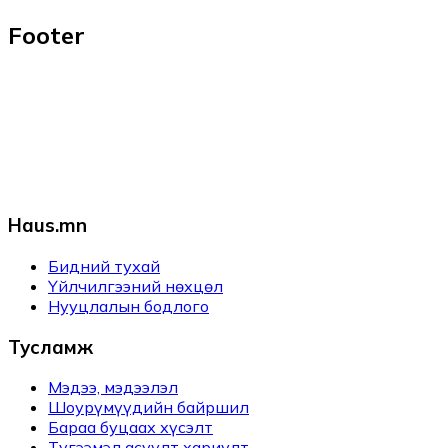
Footer
Haus.mn
Бидний тухай
Үйлчилгээний нөхцөл
Нууцлалын бодлого
Тусламж
Мэдээ, мэдээлэл
Шоурүмүүдийн байршил
Бараа буцаах хүсэлт
Түгээмэл асуулт хариулт