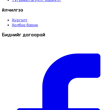
Үйлчилгээ
Хүргэлт
Холбоо барих
Биднийг дагаарай