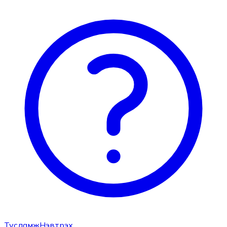
Тусламж
Нэвтрэх