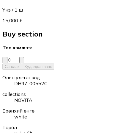
Үнэ
/ 1
ш
15,000 ₮
Buy section
Тоо хэмжээ
:
Сагслах
Худалдан авах
Олон улсын код
DH97-00552C
collections
NOVITA
Ерөнхий өнгө
white
Төрөл