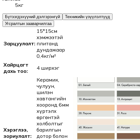
5кг
Бүтээгдэхүүний дэлгэрэнгүй
Техникийн үзүүлэлтүүд
Угсралтын зааварчилгаа
15*15см
хэмжээтэй
Зарцуулалт:
плитанд
дундажаар
0,4кг/м²
Хайрцагт
4 ширхэг
дахь тоо:
Керамик,
чулуун,
шилэн
хавтангийн
хооронд 6мм
хүртэлх
өргөнтэй
холболтыг
Хэрэглээ,
барилгын
зориулалт:
дотор болон