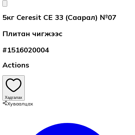
5кг Ceresit CE 33 (Саарал) №07
Плитан чигжээс
#
1516020004
Actions
Хадгалах
Хуваалцах