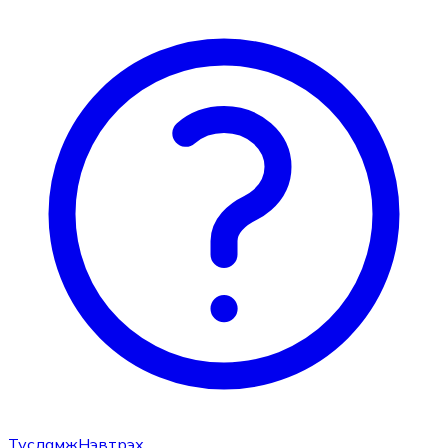
Тусламж
Нэвтрэх