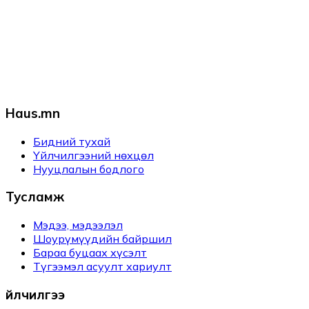
Haus.mn
Бидний тухай
Үйлчилгээний нөхцөл
Нууцлалын бодлого
Тусламж
Мэдээ, мэдээлэл
Шоурүмүүдийн байршил
Бараа буцаах хүсэлт
Түгээмэл асуулт хариулт
Үйлчилгээ