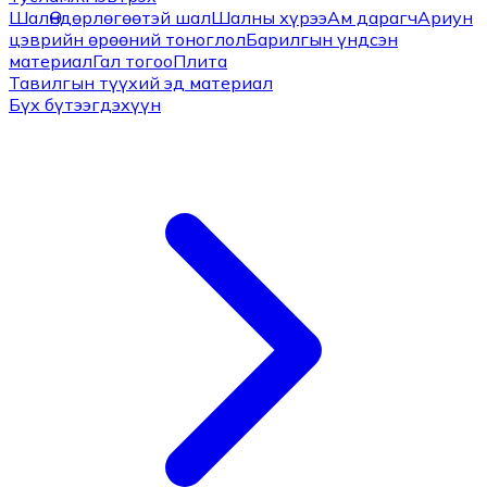
Шал
Өндөрлөгөөтэй шал
Шалны хүрээ
Ам дарагч
Ариун
цэврийн өрөөний тоноглол
Барилгын үндсэн
материал
Гал тогоо
Плита
Тавилгын түүхий эд материал
Бүх бүтээгдэхүүн