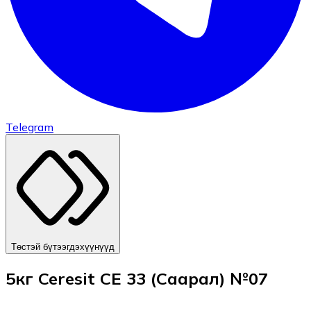
Telegram
Төстэй бүтээгдэхүүнүүд
5кг Ceresit CE 33 (Саарал) №07