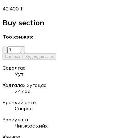
40,400 ₮
Buy section
Тоо хэмжээ
:
Сагслах
Худалдан авах
Савалгаа
Уут
Хадгалах хугацаа
24 сар
Ерөнхий өнгө
Саарал
Зориулалт
Чигжээс хийх
Хэмжээ