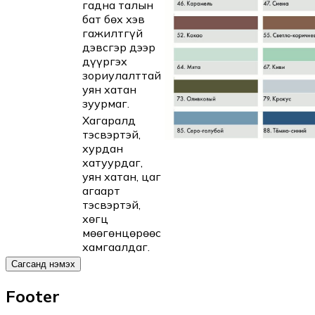
гадна талын
бат бөх хэв
гажилтгүй
дэвсгэр дээр
дүүргэх
зориулалттай
уян хатан
зуурмаг.
Хагаралд
тэсвэртэй,
хурдан
хатуурдаг,
уян хатан, цаг
агаарт
тэсвэртэй,
хөгц
мөөгөнцөрөөс
хамгаалдаг.
Сагсанд нэмэх
Footer