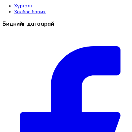
Хүргэлт
Холбоо барих
Биднийг дагаарай