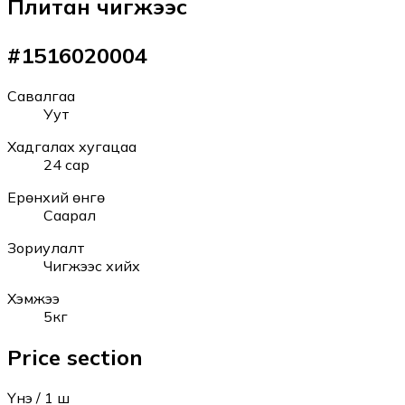
Плитан чигжээс
#
1516020004
Савалгаа
Уут
Хадгалах хугацаа
24 сар
Ерөнхий өнгө
Саарал
Зориулалт
Чигжээс хийх
Хэмжээ
5кг
Price section
Үнэ
/ 1
ш