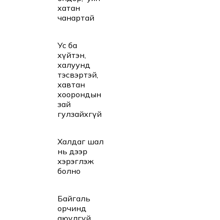
хатан
чанартай
Ус ба
хүйтэн,
халуунд
тэсвэртэй,
хавтан
хоорондын
зай
гулзайхгүй
Халдаг шал
нь дээр
хэрэглэж
болно
Байгаль
орчинд
аюулгүй.