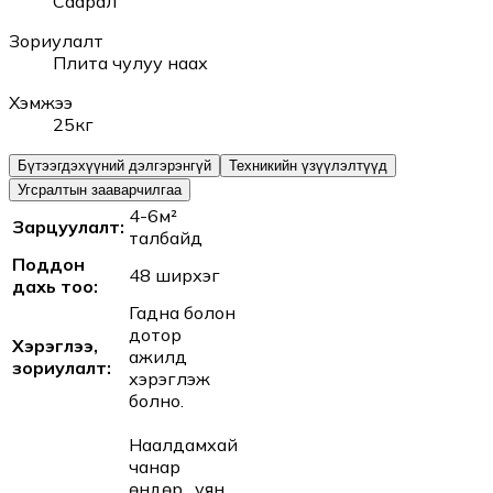
Саарал
Зориулалт
Плита чулуу наах
Хэмжээ
25кг
Бүтээгдэхүүний дэлгэрэнгүй
Техникийн үзүүлэлтүүд
Угсралтын зааварчилгаа
4-6м²
Зарцуулалт:
талбайд
Поддон
48 ширхэг
дахь тоо:
Гадна болон
дотор
Хэрэглээ,
ажилд
зориулалт:
хэрэглэж
болно.
Наалдамхай
чанар
өндөр, уян