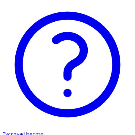
Тусламж
Нэвтрэх