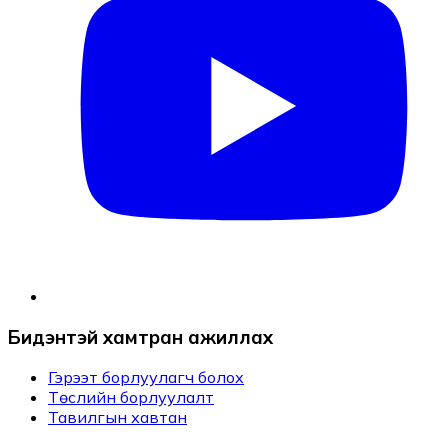
Бидэнтэй хамтран ажиллах
Гэрээт борлуулагч болох
Төслийн борлуулалт
Тавилгын хавтан