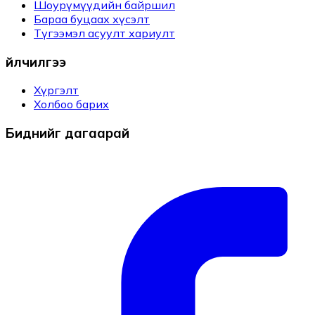
Шоурүмүүдийн байршил
Бараа буцаах хүсэлт
Түгээмэл асуулт хариулт
Үйлчилгээ
Хүргэлт
Холбоо барих
Биднийг дагаарай