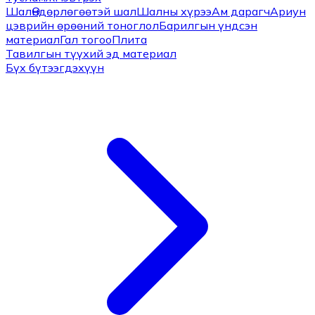
Шал
Өндөрлөгөөтэй шал
Шалны хүрээ
Ам дарагч
Ариун
цэврийн өрөөний тоноглол
Барилгын үндсэн
материал
Гал тогоо
Плита
Тавилгын түүхий эд материал
Бүх бүтээгдэхүүн