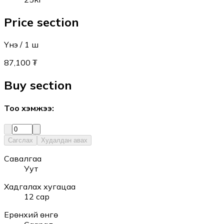
Price section
Үнэ
/ 1
ш
87,100 ₮
Buy section
Тоо хэмжээ
:
Сагслах
Худалдан авах
Савалгаа
Уут
Хадгалах хугацаа
12 сар
Ерөнхий өнгө