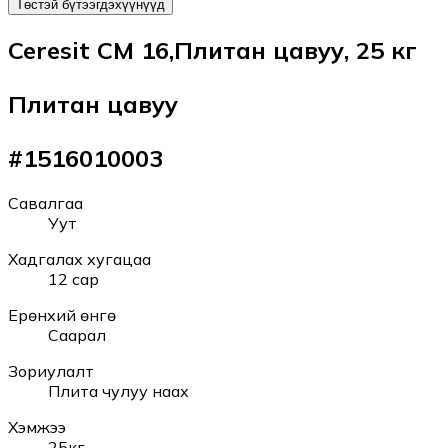
Төстэй бүтээгдэхүүнүүд
Ceresit CМ 16,Плитан цавуу, 25 кг
Плитан цавуу
#
1516010003
Савалгаа
Уут
Хадгалах хугацаа
12 сар
Ерөнхий өнгө
Саарал
Зориулалт
Плита чулуу наах
Хэмжээ
25кг